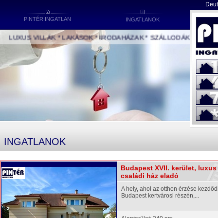
Deut
PINTÉR INGATLAN
INGATLANOK
LUXUS VILLÁK * LAKÁSOK * IRODAHÁZAK * SZÁLLODÁK * IPARI ÉP
INGATLANOK
Budapest XVII. kerület, luxus
családi ház eladó
A hely, ahol az otthon érzése kezdőd
Budapest kertvárosi részén,...