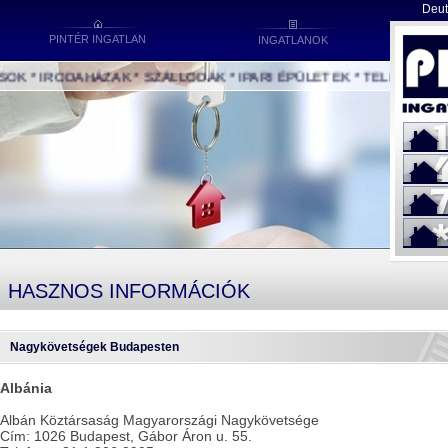
Deut
PINTÉR INGATLAN
INGATLANOK
ODAHÁZAK * SZÁLLODÁK * IPARI ÉPÜLETEK * TELKEK
A számbi
beírhatja
kódját.
A "*" gomb
gombra ka
keresést.
Ne je
HASZNOS INFORMÁCIÓK
Nagykövetségek Budapesten
Albánia
Albán Köztársaság Magyarországi Nagykövetsége
Cím: 1026 Budapest, Gábor Áron u. 55.