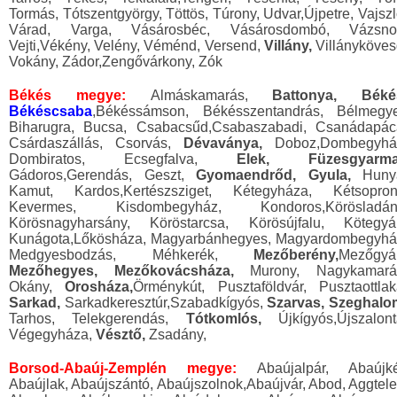
Tormás, Tótszentgyörgy, Töttös, Túrony, Udvar,Újpetre, Vajszl
Várad, Varga, Vásárosbéc, Vásárosdombó, Vázsno
Vejti,Vékény, Velény, Véménd, Versend,
Villány,
Villányköves
Vokány, Zádor,Zengővárkony, Zók
Békés megye:
Almáskamarás,
Battonya, Béké
Békéscsaba
,Békéssámson, Békésszentandrás, Bélmegye
Biharugra, Bucsa, Csabacsűd,Csabaszabadi, Csanádapác
Csárdaszállás, Csorvás,
Dévaványa,
Doboz,Dombegyhá
Dombiratos, Ecsegfalva,
Elek, Füzesgyarma
Gádoros,Gerendás, Geszt,
Gyomaendrőd, Gyula,
Huny
Kamut, Kardos,Kertészsziget, Kétegyháza, Kétsopron
Kevermes, Kisdombegyház, Kondoros,Körösladán
Körösnagyharsány, Köröstarcsa, Körösújfalu, Kötegyá
Kunágota,Lőkösháza, Magyarbánhegyes, Magyardombegyhá
Medgyesbodzás, Méhkerék,
Mezőberény,
Mezőgyá
Mezőhegyes, Mezőkovácsháza,
Murony, Nagykamará
Okány,
Orosháza,
Örménykút, Pusztaföldvár, Pusztaottlak
Sarkad,
Sarkadkeresztúr,Szabadkígyós,
Szarvas, Szeghalo
Tarhos, Telekgerendás,
Tótkomlós,
Újkígyós,Újszalont
Végegyháza,
Vésztő,
Zsadány,
Borsod-Abaúj-Zemplén megye:
Abaújalpár, Abaújké
Abaújlak, Abaújszántó, Abaújszolnok,Abaújvár, Abod, Aggtele