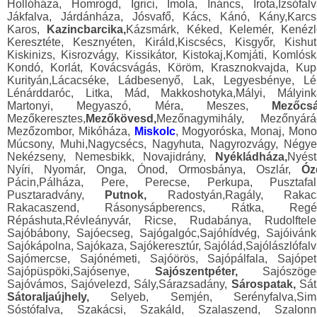
Hollóháza, Homrogd, Igrici, Imola, Ináncs, Irota,Izsófalv
Jákfalva, Járdánháza, Jósvafő, Kács, Kánó, Kány,Karcs
Karos,
Kazincbarcika,
Kázsmárk, Kéked, Kelemér, Kenézl
Keresztéte, Kesznyéten, Királd,Kiscsécs, Kisgyőr, Kishut
Kiskinizs, Kisrozvágy, Kissikátor, Kistokaj,Komjáti, Komlósk
Kondó, Korlát, Kovácsvágás, Köröm, Krasznokvajda, Kup
Kurityán,Lácacséke, Ládbesenyő, Lak, Legyesbénye, Lé
Lénárddaróc, Litka, Mád, Makkoshotyka,Mályi, Mályink
Martonyi, Megyaszó, Méra, Meszes,
Mezőcsá
Mezőkeresztes,
Mezőkövesd,
Mezőnagymihály, Mezőnyárá
Mezőzombor, Mikóháza,
Miskolc
, Mogyoróska, Monaj, Mono
Múcsony, Muhi,Nagycsécs, Nagyhuta, Nagyrozvágy, Négye
Nekézseny, Nemesbikk, Novajidrány,
Nyékládháza,
Nyést
Nyíri, Nyomár, Onga, Ónod, Ormosbánya, Oszlár,
Óz
Pácin,Pálháza, Pere, Perecse, Perkupa, Pusztafal
Pusztaradvány,
Putnok,
Radostyán,Ragály, Rakac
Rakacaszend, Rásonysápberencs, Rátka, Regé
Répáshuta,Révleányvár, Ricse, Rudabánya, Rudolftele
Sajóbábony, Sajóecseg, Sajógalgóc,Sajóhídvég, Sajóivánk
Sajókápolna, Sajókaza, Sajókeresztúr, Sajólád,Sajólászlófalv
Sajómercse, Sajónémeti, Sajóörös, Sajópálfala, Sajópetr
Sajópüspöki,Sajósenye,
Sajószentpéter,
Sajószöge
Sajóvámos, Sajóvelezd, Sály,Sárazsadány,
Sárospatak,
Sát
Sátoraljaújhely,
Selyeb, Semjén, Serényfalva,Sim
Sóstófalva, Szakácsi, Szakáld, Szalaszend, Szalonn