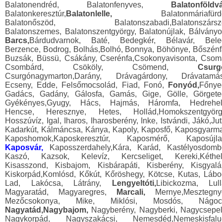
Balatonendréd, Balatonfenyves,
Balatonföldvá
Balatonkeresztúr,
Balatonlelle,
Balatonmáriafürdő
Balatonőszöd, Balatonszabadi,Balatonszársz
Balatonszemes, Balatonszentgyörgy, Balatonújlak, Bálványo
Barcs,
Bárdudvarnok, Baté, Bedegkér, Bélavár, Bele
Berzence, Bodrog, Bolhás,Bolhó, Bonnya, Böhönye, Bőszénf
Buzsák, Büssü, Csákány, Cserénfa,Csokonyavisonta, Csom
Csombárd, Csököly, Csömend,
Csurg
Csurgónagymarton,Darány, Drávagárdony, Drávatamás
Ecseny, Edde, Felsőmocsolád, Fiad, Fonó,
Fonyód,
Főnye
Gadács, Gadány, Gálosfa, Gamás, Gige, Gölle, Görgete
Gyékényes,Gyugy, Hács, Hajmás, Háromfa, Hedrehel
Hencse, Heresznye, Hetes, Hollád,Homokszentgyörg
Hosszúvíz, Igal, Iharos, Iharosberény, Inke, Istvándi, Jákó,Jut
Kadarkút, Kálmáncsa, Kánya, Kapoly, Kaposfő, Kaposgyarma
Kaposhomok,Kaposkeresztúr, Kaposmérő, Kaposújla
Kaposvár,
Kaposszerdahely,Kára, Karád, Kastélyosdomb
Kaszó, Kazsok, Kelevíz, Kercseliget, Kereki,Kéthel
Kisasszond, Kisbajom, Kisbárapáti, Kisberény, Kisgyalá
Kiskorpád,Komlósd, Kőkút, Kőröshegy, Kötcse, Kutas, Lábo
Lad, Lakócsa, Látrány,
Lengyeltóti,
Libickozma, Lull
Magyaratád, Magyaregres,
Marcali,
Mernye,Mesztegny
Mezőcsokonya, Mike, Miklósi, Mosdós, Nágoc
Nagyatád,Nagybajom,
Nagyberény, Nagyberki, Nagycsepel
Nagykorpád, Nagyszakácsi, Nemesdéd,Nemeskisfalu