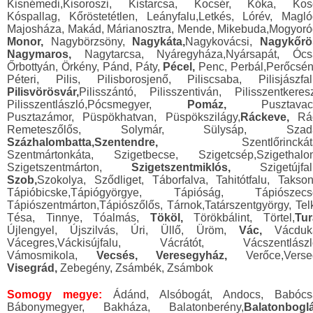
Kisnémedi,Kisoroszi, Kistarcsa, Kocsér, Kóka, Kos
Kóspallag, Kőröstetétlen, Leányfalu,Letkés, Lórév, Magló
Majosháza, Makád, Márianosztra, Mende, Mikebuda,Mogyoró
Monor,
Nagybörzsöny,
Nagykáta,
Nagykovácsi,
Nagykőrö
Nagymaros,
Nagytarcsa, Nyáregyháza,Nyársapát, Ócs
Őrbottyán, Örkény, Pánd, Páty,
Pécel,
Penc, Perbál,Perőcsén
Péteri, Pilis, Pilisborosjenő, Piliscsaba, Pilisjászfal
Pilisvörösvár,
Pilisszántó, Pilisszentiván, Pilisszentkeresz
Pilisszentlászló,Pócsmegyer,
Pomáz,
Pusztavac
Pusztazámor, Püspökhatvan, Püspökszilágy,
Ráckeve,
Rá
Remeteszőlős, Solymár, Sülysáp, Szad
Százhalombatta,Szentendre,
Szentlőrinckát
Szentmártonkáta, Szigetbecse, Szigetcsép,Szigethalo
Szigetszentmárton,
Szigetszentmiklós,
Szigetújfal
Szob,
Szokolya, Sződliget, Táborfalva, Tahitótfalu, Takson
Tápióbicske,Tápiógyörgye, Tápióság, Tápiószecs
Tápiószentmárton,Tápiószőlős, Tárnok,Tatárszentgyörgy, Telk
Tésa, Tinnye, Tóalmás,
Tököl,
Törökbálint, Törtel,
Tur
Újlengyel, Újszilvás, Úri, Üllő, Üröm,
Vác,
Vácduk
Vácegres,Váckisújfalu, Vácrátót, Vácszentlászl
Vámosmikola,
Vecsés, Veresegyház,
Verőce,Verse
Visegrád,
Zebegény, Zsámbék, Zsámbok
Somogy megye:
Ádánd, Alsóbogát, Andocs, Babócs
Bábonymegyer, Bakháza, Balatonberény,
Balatonboglá