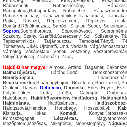
Pereszteg, Petőháza, Pinnye,Potyond, Pusztacsalá
Rábacsanak, Rábacsécsény, Rábakecöl
Rábapatona,Rábapordány, Rábasebes, Rábaszentandrá
Rábaszentmihály, Rábaszentmiklós,Rábatamási, Rábcakap
Rajka, Ravazd, Répceszemere, Répcevis, Rétala
Románd,Röjtökmuzsaj, Sarród, Sikátor, Sobor, Sokorópátk
Sopron
,Sopronhorpács, Sopronkövesd, Sopronnémet
Szakony, Szany, Szárföld,Szerecseny, Szil, Szilsárkány, Tá
Tápszentmiklós, Tarjánpuszta, Tárnokréti,Tényő,
Té
Töltéstava, Újkér, Újrónafő, Und, Vadosfa, Vág,Vámosszabad
Várbalog, Vásárosfalu, Vének, Veszkény, Veszprémvarsán
Vitnyéd,Völcsej, Zsebeháza, Zsira,
Hajdú-Bihar megye:
Álmosd, Ártánd, Bagamér, Bakonsze
Balmazújváros,
Báránd,Bedő, Berekböszörmén
Berettyóújfalu,
Bihardancsház
Biharkeresztes,
Biharnagybajom, Bihartorda, Bocskaikert, Boj
Csökmő, Darvas,
Debrecen,
Derecske,
Ebes, Egyek, Esztá
Folyás,Földes, Furta, Fülöp, Gáborján, Görbeház
Hajdúbagos,
Hajdúböszörmény,Hajdúdorog, Hajdúhadhá
Hajdúnánás,
Hajdúsámson,
Hajdúszoboszl
Hajdúszovát,Hencida, Hortobágy, Hosszúpályi,
Kab
Kismarja, Kokad,
Komádi,
Konyár,Körösszaká
Körösszegapáti,
Létavértes,
Magyarhomoro
Mezőpeterd,Mezősas, Mikepércs, Monostorpályi,
Nádudva