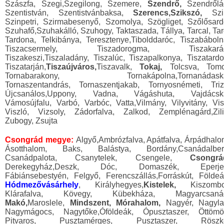
Szászfa, Szegi,Szegilong, Szemere,
Szendrő,
Szendrőlá
Szentistván, Szentistvánbaksa,
Szerencs,Szikszó,
Szi
Szinpetri, Szirmabesenyő, Szomolya, Szögliget, Szőlősard
Szuhafő,Szuhakálló, Szuhogy, Taktaszada, Tállya, Tarcal, Tar
Tardona, Telkibánya, Teresztenye,Tibolddaróc, Tiszabáboln
Tiszacsermely, Tiszadorogma, Tiszakará
Tiszakeszi,Tiszaladány, Tiszalúc, Tiszapalkonya, Tiszatardo
Tiszatarján,
Tiszaújváros,
Tiszavalk,
Tokaj,
Tolcsva, Tomo
Tornabarakony, Tornakápolna,Tornanádask
Tornaszentandrás, Tornaszentjakab, Tornyosnémeti, Triz
Újcsanálos,Uppony, Vadna, Vágáshuta, Vajdácsk
Vámosújfalu, Varbó, Varbóc, Vatta,Vilmány, Vilyvitány, Vis
Viszló, Vizsoly, Zádorfalva, Zalkod, Zemplénagárd,Zili
Zubogy, Zsujta
Csongrád megye:
Algyő,Ambrózfalva, Apátfalva, Árpádhalo
Ásotthalom, Baks, Balástya, Bordány,Csanádalbert
Csanádpalota, Csanytelek, Csengele,
Csongrá
Derekegyház,Deszk, Dóc, Domaszék, Eperje
Fábiánsebestyén, Felgyő, Ferencszállás,Forráskút, Földeá
Hódmezővásárhely
, Királyhegyes,
Kistelek,
Kiszombo
Klárafalva, Kövegy, Kübekháza, Magyarcsaná
Makó,
Maroslele,
Mindszent, Mórahalom,
Nagyér, Nagyla
Nagymágocs, Nagytőke,Óföldeák, Ópusztaszer, Öttömö
Pitvaros, Pusztamérges, Pusztaszer, Röszk