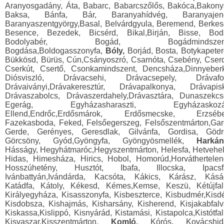
Aranyosgadány, Áta, Babarc, Babarcszőlős, Bakóca,Bakony
Baksa, Bánfa, Bár, Baranyahídvég, Baranyajen
Baranyaszentgyörgy,Basal, Belvárdgyula, Beremend, Berkes
Besence, Bezedek, Bicsérd, Bikal,Birján, Bisse, Bod
Bodolyabér, Bogád, Bogádmindszent
Bogdása,Boldogasszonyfa,
Bóly,
Borjád, Bosta, Botykapeter
Bükkösd, Bürüs, Cún,Csányoszró, Csarnóta, Csebény, Cserd
Cserkút, Csertő, Csonkamindszent, Dencsháza,Dinnyeberk
Diósviszló, Drávacsehi, Drávacsepely, Drávafo
Drávaiványi,Drávakeresztúr, Drávapalkonya, Drávapisk
Drávaszabolcs, Drávaszerdahely,Drávasztára, Dunaszekcs
Egerág, Egyházasharaszti, Egyházaskozá
Ellend,Endrőc,Erdősmárok, Erdősmecske, Erzsébe
Fazekasboda, Feked, Felsőegerszeg, Felsőszentmárton,Gar
Gerde, Gerényes, Geresdlak, Gilvánfa, Gordisa, Gödr
Görcsöny, Gyód,Gyöngyfa, Gyöngyösmellék,
Harkán
Hásságy, Hegyhátmaróc,Hegyszentmárton, Helesfa, Hetvehel
Hidas, Himesháza, Hirics, Hobol, Homorúd,Horváthertelen
Hosszúhetény, Husztót, Ibafa, Illocska, Ipacsf
Ivánbattyán,Ivándárda, Kacsóta, Kákics, Kárász, Kásá
Katádfa, Kátoly, Kékesd, Kémes,Kemse, Keszü, Kétújfal
Királyegyháza, Kisasszonyfa, Kisbeszterce, Kisbudmér,Kisdé
Kisdobsza, Kishajmás, Kisharsány, Kisherend, Kisjakabfalv
Kiskassa,Kislippó, Kisnyárád, Kistamási, Kistapolca,Kistótfal
Kisvaszar,Kisszentmárton,
Komló,
Kórós, Kovácshid