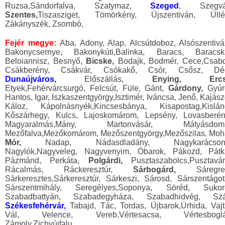
Ruzsa,Sándorfalva, Szatymaz,
Szeged
, Szegvá
Szentes,
Tiszasziget, Tömörkény, Újszentiván, Üllé
Zákányszék, Zsombó,
Fejér megye:
Aba, Adony, Alap, Alcsútdoboz, Alsószentivá
Bakonycsernye, Bakonykúti,Balinka, Baracs, Baracsk
Beloiannisz, Besnyő,
Bicske,
Bodajk, Bodmér, Cece,Csabd
Csákberény, Csákvár, Csókakő, Csór, Csősz, Dé
Dunaújváros,
Előszállás,
Enying, Ercs
Etyek,Fehérvárcsurgó, Felcsút, Füle, Gánt,
Gárdony,
Gyúr
Hantos, Igar, Iszkaszentgyörgy,Isztimér, Iváncsa, Jenő, Kajász
Káloz, Kápolnásnyék,Kincsesbánya, Kisapostag,Kislán
Kőszárhegy, Kulcs, Lajoskomárom, Lepsény, Lovasberén
Magyaralmás,Mány, Martonvásár, Mátyásdom
Mezőfalva,Mezőkomárom, Mezőszentgyörgy,Mezőszilas, Moh
Mór,
Nadap, Nádasdladány, Nagykarácson
Nagylók,Nagyveleg, Nagyvenyim, Óbarok, Pákozd, Pátk
Pázmánd, Perkáta,
Polgárdi,
Pusztaszabolcs,Pusztavá
Rácalmás, Ráckeresztúr,
Sárbogárd,
Sáregre
Sárkeresztes,Sárkeresztúr, Sárkeszi, Sárosd, Sárszentágot
Sárszentmihály, Seregélyes,Soponya, Söréd, Sukor
Szabadbattyán, Szabadegyháza, Szabadhidvég, Szá
Székesfehérvár,
Tabajd, Tác, Tordas, Újbarok,Úrhida, Vajt
Vál, Velence, Vereb,Vértesacsa, Vértesboglá
Zámoly,Zichyújfalu,