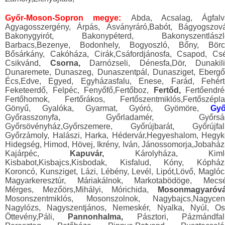
Győr-Moson-Sopron megye:
Abda, Acsalag, Ágfalv
Agyagosszergény, Árpás, Ásványráró,Babót, Bágyogszová
Bakonygyirót, Bakonypéterd, Bakonyszentlászl
Barbacs,Bezenye, Bodonhely, Bogyoszló, Bőny, Börc
Bősárkány, Cakóháza, Cirák,Csáfordjánosfa, Csapod, Csé
Csikvánd,
Csorna,
Darnózseli, Dénesfa,Dör, Dunakilit
Dunaremete, Dunaszeg, Dunaszentpál, Dunasziget, Ebergő
Écs,Edve, Egyed, Egyházasfalu, Enese, Farád, Fehért
Feketeerdő, Felpéc, Fenyőfő,Fertőboz,
Fertőd,
Fertőendré
Fertőhomok, Fertőrákos, Fertőszentmiklós,Fertőszépla
Gönyű, Gyalóka, Gyarmat, Gyóró, Gyömöre,
Győ
Győrasszonyfa, Győrladamér, Győrság
Győrsövényház,Győrszemere, Győrújbarát, Győrújfal
Győrzámoly, Halászi, Harka, Hédervár,Hegyeshalom, Hegyk
Hidegség, Himod, Hövej, Ikrény, Iván, Jánossomorja,Jobaház
Kajárpéc,
Kapuvár,
Károlyháza, Kiml
Kisbabot,Kisbajcs,Kisbodak, Kisfalud, Kóny, Kópház
Koroncó, Kunsziget, Lázi, Lébény, Levél, Lipót,Lövő, Maglóc
Magyarkeresztúr, Máriakálnok, Markotabödöge, Mecsé
Mérges, Mezőörs,Mihályi, Mórichida,
Mosonmagyaróvá
Mosonszentmiklós, Mosonszolnok, Nagybajcs,Nagycen
Nagylózs, Nagyszentjános, Nemeskér, Nyalka, Nyúl, Osl
Öttevény,Páli,
Pannonhalma,
Pásztori, Pázmándfal