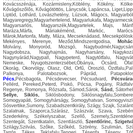
Kovácsszénája, Kozármisleny,Köblény, Kökény, Kölke
Kővágószőlős, Kővágótöttös, Lánycsók, Lapáncsa, Liget,Lipp
Liptód, Lothárd, Lovászhetény, Lúzsok, Mágocs, Magyarból
Magyaregregy,Magyarhertelend, Magyarlukafa, Magyarmecsk
Magyarsarlós, Magyarszék,Magyartelek, Majs, Mánf
Maráza,Márfa, Máriakéménd, Markóc, Marócs
Márok,Martonfa, Matty, Máza, Mecseknádasd, Mecsekpölösk
Mekényes, Merenye, Meződ,Mindszentgodisa,
Mohác
Molvány, Monyoród, Mozsgó, Nagybudmér,Nagycsán
Nagydobsza, Nagyhajmás, Nagyharsány, Nagykozá
Nagynyárád,Nagypall, Nagypeterd, Nagytótfalu, Nagyvát
Nemeske, Nyugotszenterzsébet,Óbánya, Ócsárd, Ófal
Okorág, Okorvölgy, Olasz, Old, Orfű, Oroszló, Ózdfalu,Pal
Palkonya, Palotabozsok, Páprád, Patapoklos
Pécs
,
Pécsbagota, Pécsdevecser, Pécsudvard,
Pécsvára
Pellérd, Pereked,Peterd, Piskó, Pócsa, Pogány, Rádfalv
Regenye, Romonya, Rózsafa, Sámod,Sárok,
Sásd,
Sátorhel
Sellye, Siklós,
Siklósbodony, Siklósnagyfalu,Sombere
Somogyapáti, Somogyhárságy, Somogyhatvan, Somogyviszl
Sósvertike,Sumony, Szabadszentkirály, Szágy, Szajk, Szalánt
Szalatnak, Szaporca,Szárász, Szászvár, Szava, Szebén
Szederkény, Székelyszabar, Szellő, Szemely,Szentdéne
Szentegát, Szentkatalin, Szentlászló,
Szentlőrinc, Szigetvá
Szilágy,Szilvás, Szőke, Szőkéd, Szörény, Szulimán, Szű
Tarrós, Tékes, Teklafalu,Tengeri, Tésenfa, Téseny, Tóf