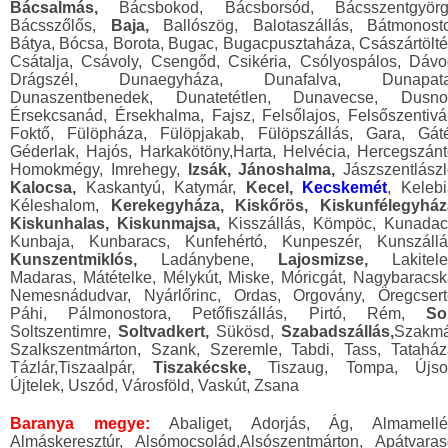
Bácsalmás,
Bácsbokod, Bácsborsód, Bácsszentgyörg
Bácsszőlős,
Baja,
Ballószög, Balotaszállás, Bátmonosto
Bátya, Bócsa, Borota, Bugac, Bugacpusztaháza, Császártölté
Csátalja, Csávoly, Csengőd, Csikéria, Csólyospálos, Dávo
Drágszél, Dunaegyháza, Dunafalva, Dunapata
Dunaszentbenedek, Dunatetétlen, Dunavecse, Dusno
Érsekcsanád, Érsekhalma, Fajsz, Felsőlajos, Felsőszentivá
Foktő, Fülöpháza, Fülöpjakab, Fülöpszállás, Gara, Gáté
Géderlak, Hajós, Harkakötöny,Harta, Helvécia, Hercegszánt
Homokmégy, Imrehegy,
Izsák, Jánoshalma,
Jászszentlászl
Kalocsa,
Kaskantyú, Katymár,
Kecel,
Kecskemét
, Kelebi
Kéleshalom,
Kerekegyháza, Kiskőrös, Kiskunfélegyház
Kiskunhalas, Kiskunmajsa,
Kisszállás, Kömpöc, Kunadac
Kunbaja, Kunbaracs, Kunfehértó, Kunpeszér, Kunszállá
Kunszentmiklós,
Ladánybene,
Lajosmizse,
Lakitele
Madaras, Mátételke, Mélykút, Miske, Móricgát, Nagybaracsk
Nemesnádudvar, Nyárlőrinc, Ordas, Orgovány, Öregcsert
Páhi, Pálmonostora, Petőfiszállás, Pirtó, Rém,
Sol
Soltszentimre,
Soltvadkert,
Sükösd,
Szabadszállás,
Szakmá
Szalkszentmárton, Szank, Szeremle, Tabdi, Tass, Tataház
Tázlár,Tiszaalpár,
Tiszakécske,
Tiszaug, Tompa, Újsol
Újtelek, Uszód, Városföld, Vaskút, Zsana
Baranya megye:
Abaliget, Adorjás, Ág, Almamellé
Almáskeresztúr, Alsómocsolád,Alsószentmárton, Apátvaras