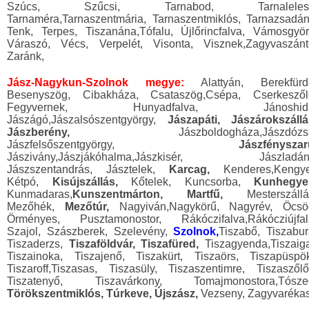
Szúcs, Szűcsi, Tarnabod, Tarnalelesz
Tarnaméra,Tarnaszentmária, Tarnaszentmiklós, Tarnazsadán
Tenk, Terpes, Tiszanána,Tófalu, Újlőrincfalva, Vámosgyör
Váraszó, Vécs, Verpelét, Visonta, Visznek,Zagyvaszánt
Zaránk,
Jász-Nagykun-Szolnok megye:
Alattyán, Berekfürd
Besenyszög, Cibakháza, Csataszög,Csépa, Cserkeszől
Fegyvernek, Hunyadfalva, Jánoshida
Jászágó,Jászalsószentgyörgy,
Jászapáti, Jászárokszállá
Jászberény,
Jászboldogháza,Jászdózs
Jászfelsőszentgyörgy,
Jászfényszar
Jászivány,Jászjákóhalma,Jászkisér, Jászladán
Jászszentandrás, Jásztelek,
Karcag,
Kenderes,Kengye
Kétpó,
Kisújszállás,
Kőtelek, Kuncsorba,
Kunhegye
Kunmadaras,
Kunszentmárton, Martfű,
Mesterszállá
Mezőhék,
Mezőtúr,
Nagyiván,Nagykörű, Nagyrév, Öcsö
Örményes, Pusztamonostor, Rákóczifalva,Rákócziújfal
Szajol, Szászberek, Szelevény,
Szolnok,
Tiszabő, Tiszabur
Tiszaderzs,
Tiszaföldvár, Tiszafüred,
Tiszagyenda,Tiszaiga
Tiszainoka, Tiszajenő, Tiszakürt, Tiszaörs, Tiszapüspök
Tiszaroff,Tiszasas, Tiszasüly, Tiszaszentimre, Tiszaszőlő
Tiszatenyő, Tiszavárkony, Tomajmonostora,Tósze
Törökszentmiklós, Túrkeve, Újszász,
Vezseny, Zagyvarékas