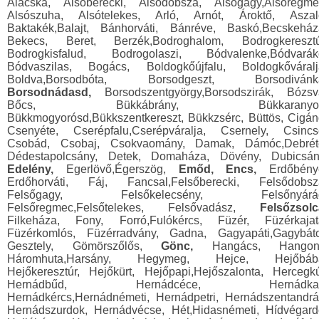
Alacska, Alsóberecki, Alsódobsza, Alsógagy,Alsóregme
Alsószuha, Alsótelekes, Arló, Arnót, Ároktő, Aszal
Baktakék,Balajt, Bánhorváti, Bánréve, Baskó,Becskeház
Bekecs, Beret, Berzék,Bodroghalom, Bodrogkeresztú
Bodrogkisfalud, Bodrogolaszi, Bódvalenke,Bódvarák
Bódvaszilas, Bogács, Boldogkőújfalu, Boldogkőváralj
Boldva,Borsodbóta, Borsodgeszt, Borsodivánk
Borsodnádasd,
Borsodszentgyörgy,Borsodszirák, Bózsv
Bőcs, Bükkábrány, Bükkaranyos
Bükkmogyorósd,Bükkszentkereszt, Bükkzsérc, Büttös, Cigán
Csenyéte, Cserépfalu,Cserépváralja, Csernely, Csincs
Csobád, Csobaj, Csokvaomány, Damak, Dámóc,Debrét
Dédestapolcsány, Detek, Domaháza, Dövény, Dubicsán
Edelény,
Egerlövő,Égerszög,
Emőd, Encs,
Erdőbény
Erdőhorváti, Fáj, Fancsal,Felsőberecki, Felsődobsz
Felsőgagy, Felsőkelecsény, Felsőnyárá
Felsőregmec,Felsőtelekes, Felsővadász,
Felsőzsolc
Filkeháza, Fony, Forró,Fulókércs, Füzér, Füzérkajat
Füzérkomlós, Füzérradvány, Gadna, Gagyapáti,Gagybáto
Gesztely, Gömörszőlős,
Gönc,
Hangács, Hangon
Háromhuta,Harsány, Hegymeg, Hejce, Hejőbáb
Hejőkeresztúr, Hejőkürt, Hejőpapi,Hejőszalonta, Hercegkú
Hernádbűd, Hernádcéce, Hernádkak
Hernádkércs,Hernádnémeti, Hernádpetri, Hernádszentandrá
Hernádszurdok, Hernádvécse, Hét,Hidasnémeti, Hídvégard