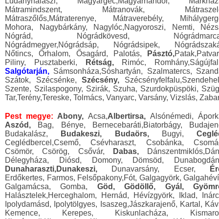
Ludányhalászi, Magyargéc,Magyarnándor, Márkház
Mátramindszent, Mátranovák, Mátraszel
Mátraszőlős,Mátraterenye, Mátraverebély, Mihálygerg
Mohora, Nagybárkány, Nagylóc,Nagyoroszi, Nemti, Nézs
Nógrád, Nógrádkövesd, Nógrádmarcal
Nógrádmegyer,Nógrádsáp, Nógrádsipek, Nógrádszaká
Nőtincs, Őrhalom, Ősagárd, Palotás,
Pásztó,
Patak,Patvar
Piliny, Pusztaberki,
Rétság,
Rimóc, Romhány,Ságújfal
Salgótarján,
Sámsonháza,Sóshartyán, Szalmatercs, Szand
Szátok, Szécsénke,
Szécsény,
Szécsényfelfalu,Szendehel
Szente, Szilaspogony, Szirák, Szuha, Szurdokpüspöki, Szüg
Tar,Terény,Tereske, Tolmács, Vanyarc, Varsány, Vizslás, Zaba
Pest megye:
Abony,
Acsa,
Albertirsa,
Alsónémedi, Ápork
Aszód,
Bag, Bénye, Bernecebaráti,Biatorbágy, Budajen
Budakalász,
Budakeszi, Budaörs,
Bugyi,
Ceglé
Ceglédbercel,Csemő, Csévharaszt, Csobánka, Csomá
Csömör, Csörög, Csővár,
Dabas,
Dánszentmiklós,Dán
Délegyháza, Diósd, Domony, Dömsöd, Dunabogdán
Dunaharaszti,Dunakeszi,
Dunavarsány, Ecser,
Ér
Erdőkertes, Farmos, Felsőpakony,Fót, Galgagyörk, Galgahéví
Galgamácsa, Gomba,
Göd, Gödöllő, Gyál, Gyömr
Halásztelek,Herceghalom, Hernád, Hévízgyörk, Iklad, Inárc
Ipolydamásd, Ipolytölgyes, Isaszeg,Jászkarajenő, Kartal, Káv
Kemence, Kerepes, Kiskunlacháza, Kismaro