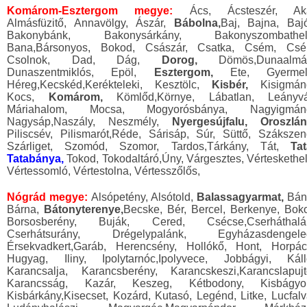
Komárom-Esztergom megye:
Ács, Ácsteszér, Ak
Almásfüzitő, Annavölgy, Ászár,
Bábolna,
Baj, Bajna, Bajó
Bakonybánk, Bakonysárkány, Bakonyszombathel
Bana,Bársonyos, Bokod, Császár, Csatka, Csém, Csé
Csolnok, Dad, Dág,
Dorog,
Dömös,Dunaalmá
Dunaszentmiklós, Epöl,
Esztergom,
Ete, Gyermel
Héreg,Kecskéd,Kerékteleki, Kesztölc,
Kisbér,
Kisigmán
Kocs,
Komárom,
Kömlőd,Környe, Lábatlan, Leányvá
Máriahalom, Mocsa, Mogyorósbánya, Nagyigmán
Nagysáp,Naszály, Neszmély,
Nyergesújfalu, Oroszlán
Piliscsév, Pilismarót,Réde, Sárisáp, Súr, Süttő, Szákszen
Szárliget, Szomód, Szomor, Tardos,Tárkány, Tát,
Tat
Tatabánya,
Tokod, Tokodaltáró,Úny, Várgesztes, Vérteskethel
Vértessomló, Vértestolna, Vértesszőlős,
Nógrád megye:
Alsópetény, Alsótold,
Balassagyarmat,
Bán
Bárna,
Bátonyterenye,
Becske, Bér, Bercel, Berkenye, Boko
Borsosberény, Buják, Cered, Csécse,Cserháthalá
Cserhátsurány, Drégelypalánk, Egyházasdengele
Érsekvadkert,Garáb, Herencsény, Hollókő, Hont, Horpác
Hugyag, Iliny, Ipolytarnóc,Ipolyvece, Jobbágyi, Káll
Karancsalja, Karancsberény, Karancskeszi,Karancslapujt
Karancsság, Kazár, Keszeg, Kétbodony, Kisbágyo
Kisbárkány,Kisecset, Kozárd, Kutasó, Legénd, Litke, Lucfalv