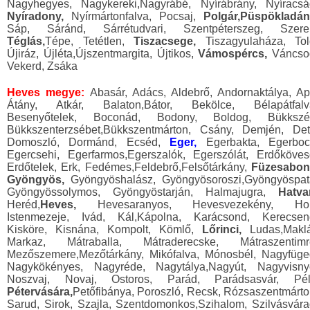
Nagyhegyes, Nagykereki,Nagyrábé, Nyírábrány, Nyíracsá
Nyíradony,
Nyírmártonfalva, Pocsaj,
Polgár,Püspökladán
Sáp, Sáránd, Sárrétudvari, Szentpéterszeg, Szere
Téglás,
Tépe, Tetétlen,
Tiszacsege,
Tiszagyulaháza, Tol
Újiráz, Újléta,Újszentmargita, Újtikos,
Vámospércs,
Váncso
Vekerd, Zsáka
Heves megye:
Abasár, Adács, Aldebrő, Andornaktálya, Ap
Átány, Atkár, Balaton,Bátor, Bekölce, Bélapátfalv
Besenyőtelek, Boconád, Bodony, Boldog, Bükkszé
Bükkszenterzsébet,Bükkszentmárton, Csány, Demjén, Det
Domoszló, Dormánd, Ecséd,
Eger,
Egerbakta, Egerboc
Egercsehi, Egerfarmos,Egerszalók, Egerszólát, Erdőköves
Erdőtelek, Erk, Fedémes,Feldebrő,Felsőtárkány,
Füzesabon
Gyöngyös,
Gyöngyöshalász, Gyöngyösoroszi,Gyöngyöspat
Gyöngyössolymos, Gyöngyöstarján, Halmajugra,
Hatva
Heréd,
Heves,
Hevesaranyos, Hevesvezekény, Hor
Istenmezeje, Ivád, Kál,Kápolna, Karácsond, Kerecsen
Kisköre, Kisnána, Kompolt, Kömlő,
Lőrinci,
Ludas,Maklá
Markaz, Mátraballa, Mátraderecske, Mátraszentimr
Mezőszemere,Mezőtárkány, Mikófalva, Mónosbél, Nagyfüge
Nagykökényes, Nagyréde, Nagytálya,Nagyút, Nagyvisny
Noszvaj, Novaj, Ostoros, Parád, Parádsasvár, Pél
Pétervására,
Petőfibánya, Poroszló, Recsk, Rózsaszentmárto
Sarud, Sirok, Szajla, Szentdomonkos,Szihalom, Szilvásvára