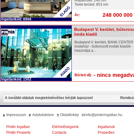
Alapterület: 240 nm
Telek terület: 953 nm
248 000 000 
Ár:
Ingatlankód: 8888
Budapest V. kerület, bútorozo
iroda kiadó
Budapest V. kerület, BANK CENTER
irodaház - bútorozott irodák kiadók -
használja a...
- nincs megadva
Bérleti díj:
Ingatlankód: 1502
A további oldalak megtekintéséhez kérjük lapozzon!
Rendez
Impresszum
Adatvédelem
Oldaltérkép
info@pinteringatlan.hu
Pintér Ingatlan
Elérhetőségeink
Ingatlanok
Pintér Property
Contacts
Properties