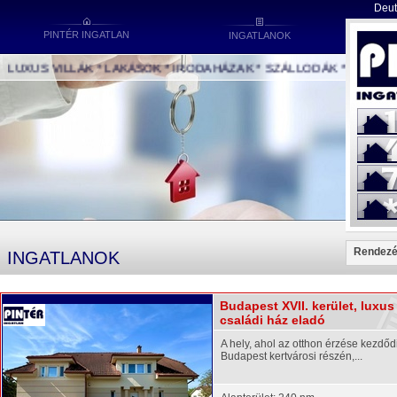
Deut
PINTÉR INGATLAN
INGATLANOK
UXUS VILLÁK * LAKÁSOK * IRODAHÁZAK * SZÁLLODÁK * IPARI ÉPÜL
Rendez
INGATLANOK
Budapest XVII. kerület, luxus
családi ház eladó
A hely, ahol az otthon érzése kezdőd
Budapest kertvárosi részén,...